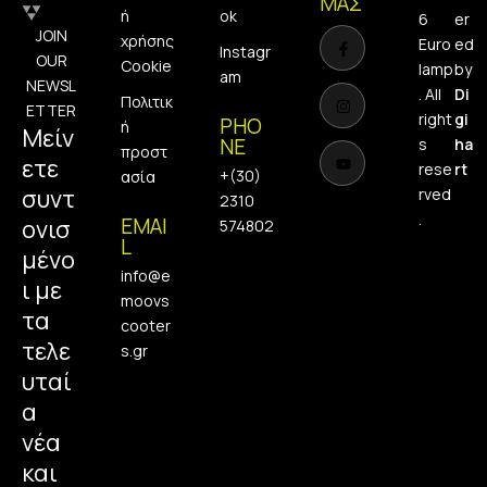
ΜΑΣ
ή
ok
6
er
F
I
Y
JOIN
a
n
o
χρήσης
Euro
ed
c
s
u
Instagr
OUR
Cookie
e
t
t
lamp
by
am
b
a
u
NEWSL
. All
Di
o
g
b
Πολιτικ
ETTER
o
r
e
right
gi
PHO
ή
k
a
Μείν
-
m
NE
s
ha
προστ
f
ετε
rese
rt
+(30)
ασία
συντ
rved
2310
.
EMAI
ονισ
574802
L
μένο
info@e
ι με
moovs
τα
cooter
τελε
s.gr
υταί
α
νέα
και