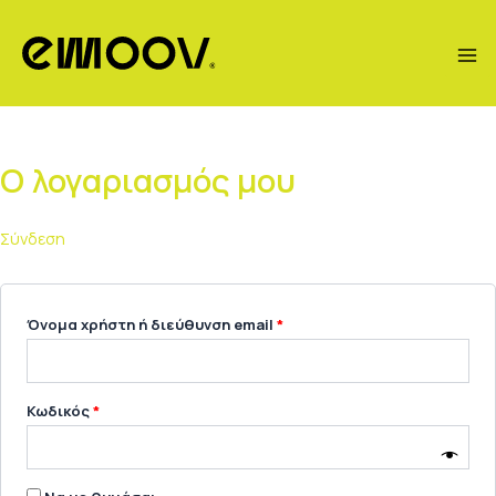
Μετάβαση
Απαιτείται
Απαιτείται
στο
περιεχόμενο
Ο λογαριασμός μου
Σύνδεση
Όνομα χρήστη ή διεύθυνση email
*
Κωδικός
*