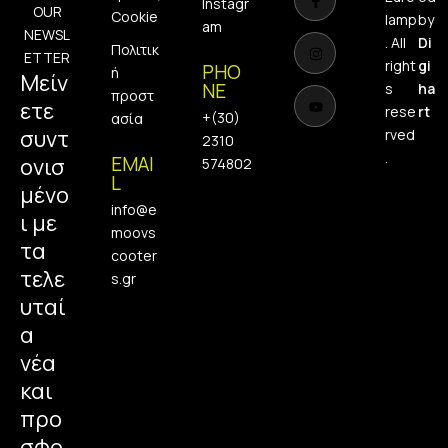
c
s
u
Instagr
OUR
Cookie
e
t
t
lamp
by
am
b
a
u
NEWSL
. All
Di
o
g
b
Πολιτικ
ETTER
o
r
e
right
gi
PHO
ή
k
a
Μείν
-
m
NE
s
ha
προστ
f
ετε
rese
rt
+(30)
ασία
συντ
rved
2310
.
EMAI
ονισ
574802
L
μένο
info@e
ι με
moovs
τα
cooter
τελε
s.gr
υταί
α
νέα
και
προ
σφο